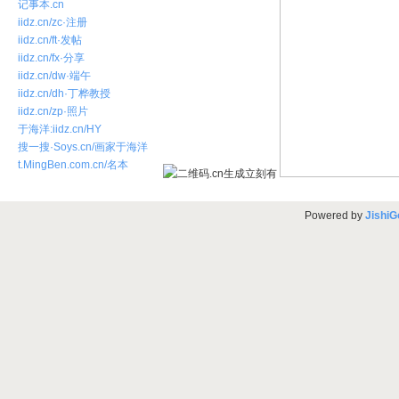
记事本.cn
iidz.cn/zc·注册
iidz.cn/ft·发帖
iidz.cn/fx·分享
iidz.cn/dw·端午
iidz.cn/dh·丁桦教授
iidz.cn/zp·照片
于海洋:iidz.cn/HY
搜一搜·Soys.cn/画家于海洋
t.MingBen.com.cn/名本
Powered by
JishiG