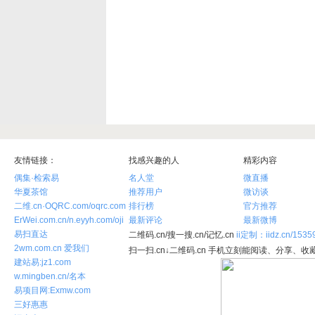
友情链接：
找感兴趣的人
精彩内容
偶集·检索易
名人堂
微直播
华夏茶馆
推荐用户
微访谈
二维.cn·OQRC.com/oqrc.com
排行榜
官方推荐
ErWei.com.cn/n.eyyh.com/oji
最新评论
最新微博
易扫直达
二维码.cn/搜一搜.cn/记忆.cn
ii定制：iidz.cn/1535
2wm.com.cn 爱我们
扫一扫.cn↓二维码.cn 手机立刻能阅读、分享、收藏
建站易:jz1.com
w.mingben.cn/名本
易项目网:Exmw.com
三好惠惠