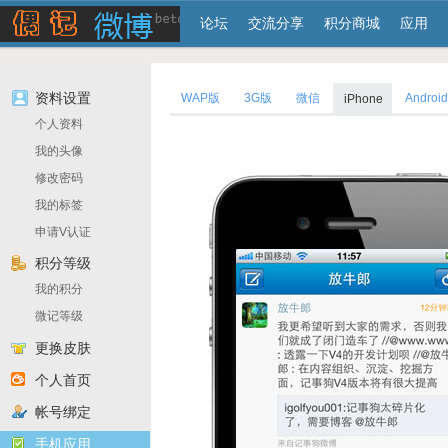
论坛
交流分享
积分商城
应用
资料设置
WAP版
3G版
微信
Android
iPhone
个人资料
我的头像
修改密码
我的标签
申请V认证
积分等级
我的积分
微记等级
更换皮肤
个人首页
帐号绑定
手机应用