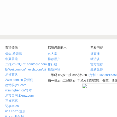
友情链接：
找感兴趣的人
精彩内容
偶集·检索易
名人堂
微直播
华夏茶馆
推荐用户
微访谈
二维.cn·OQRC.com/oqrc.com
排行榜
官方推荐
ErWei.com.cn/n.eyyh.com/oji
最新评论
最新微博
易扫直达
二维码.cn/搜一搜.cn/记忆.cn
ii定制：iidz.cn/1535
2wm.com.cn 爱我们
扫一扫.cn↓二维码.cn 手机立刻能阅读、分享、收藏
建站易:jz1.com
w.mingben.cn/名本
易项目网:Exmw.com
三好惠惠
记事本.cn
iidz.cn/zc·注册
iidz.cn/ft·发帖