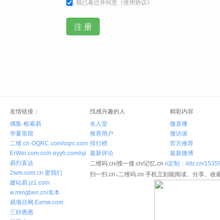
我已看过并同意《使用协议》
友情链接：
找感兴趣的人
精彩内容
偶集·检索易
名人堂
微直播
华夏茶馆
推荐用户
微访谈
二维.cn·OQRC.com/oqrc.com
排行榜
官方推荐
ErWei.com.cn/n.eyyh.com/oji
最新评论
最新微博
易扫直达
二维码.cn/搜一搜.cn/记忆.cn
ii定制：iidz.cn/1535
2wm.com.cn 爱我们
扫一扫.cn↓二维码.cn 手机立刻能阅读、分享、收藏
建站易:jz1.com
w.mingben.cn/名本
易项目网:Exmw.com
三好惠惠