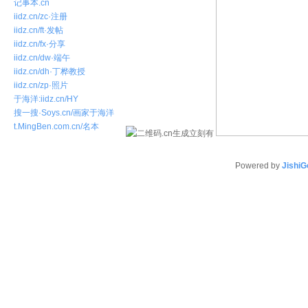
记事本.cn
iidz.cn/zc·注册
iidz.cn/ft·发帖
iidz.cn/fx·分享
iidz.cn/dw·端午
iidz.cn/dh·丁桦教授
iidz.cn/zp·照片
于海洋:iidz.cn/HY
搜一搜·Soys.cn/画家于海洋
t.MingBen.com.cn/名本
Powered by
JishiG