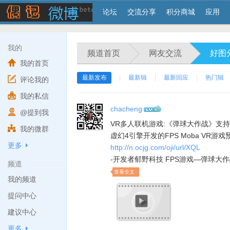
论坛
交流分享
积分商城
应用
我的
频道首页
网友交流
好图
我的首页
最新发布
|
最新辑
|
最新回应
|
热门辑
评论我的
我的私信
chacheng
3
@提到我
VR多人联机游戏:《弹球大作战》支持
我的微群
虚幻4引擎开发的FPS Moba VR游戏
更多
http://n.ocjg.com/oji/url/XQL
-开发者郁野科技 FPS游戏—弹球大
频道
查看全文
我的频道
提问中心
建议中心
更多