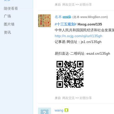
来自
网友交流
>>
好图分享
随便看看
广场
名本
(名本 www.MingBen.com)
4
图片墙
#十三五规划#
Hxcg.com/135
中华人民共和国国民经济和社会发展
资讯
http://n.ocjg.com/oji/url/135gh
记事易·网信址：js1.cn/135gh
易扫直达·二维码址: eszd.cn/135gh
来自
网友交流
>>
好图分享
wang