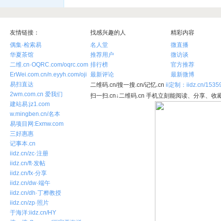
友情链接：
找感兴趣的人
精彩内容
偶集·检索易
名人堂
微直播
华夏茶馆
推荐用户
微访谈
二维.cn·OQRC.com/oqrc.com
排行榜
官方推荐
ErWei.com.cn/n.eyyh.com/oji
最新评论
最新微博
易扫直达
二维码.cn/搜一搜.cn/记忆.cn
ii定制：iidz.cn/1535
2wm.com.cn 爱我们
扫一扫.cn↓二维码.cn 手机立刻能阅读、分享、收藏
建站易:jz1.com
w.mingben.cn/名本
易项目网:Exmw.com
三好惠惠
记事本.cn
iidz.cn/zc·注册
iidz.cn/ft·发帖
iidz.cn/fx·分享
iidz.cn/dw·端午
iidz.cn/dh·丁桦教授
iidz.cn/zp·照片
于海洋:iidz.cn/HY