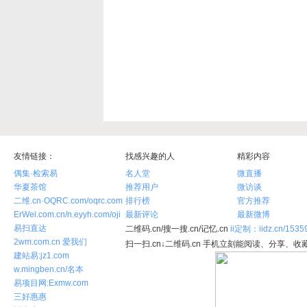
友情链接：
找感兴趣的人
精彩内容
偶集·检索易
名人堂
微直播
华夏茶馆
推荐用户
微访谈
二维.cn·OQRC.com/oqrc.com
排行榜
官方推荐
ErWei.com.cn/n.eyyh.com/oji
最新评论
最新微博
易扫直达
二维码.cn/搜一搜.cn/记忆.cn
ii定制：iidz.cn/1535
2wm.com.cn 爱我们
扫一扫.cn↓二维码.cn 手机立刻能阅读、分享、收藏
建站易:jz1.com
w.mingben.cn/名本
易项目网:Exmw.com
三好惠惠