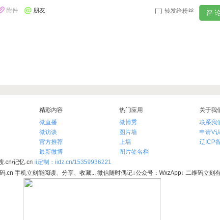
附件
朋友
转发给粉丝
精彩内容
热门应用
关于我
微直播
微博秀
联系我
微访谈
图片墙
申请V
官方推荐
上墙
辽ICP备
最新微博
图片签名档
.cn/记忆.cn
ii定制：iidz.cn/15359936221
维码.cn 手机立刻能阅读、分享、收藏... 微信随时偶记↓公众号：WxzApp↓ 二维码立刻