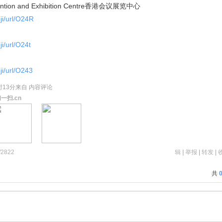
ention and Exhibition Centre香港会议展览中心
oji/url/O24R
ji/url/O24t
ji/url/O243
8时13分来自 内容评论
一扫.cn
2822
辑
|
举报
|
转发
|
2
共