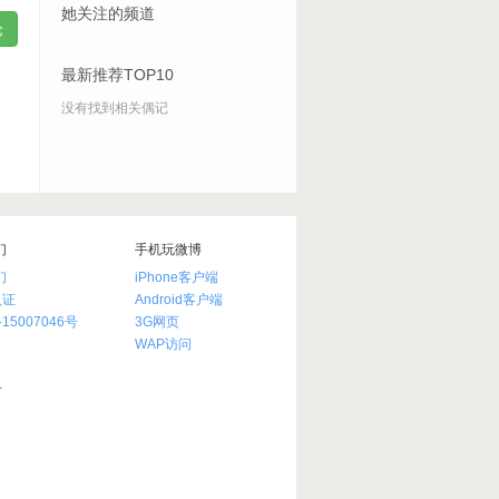
她关注的频道
最新推荐TOP10
没有找到相关偶记
们
手机玩微博
们
iPhone客户端
认证
Android客户端
15007046号
3G网页
WAP访问
有