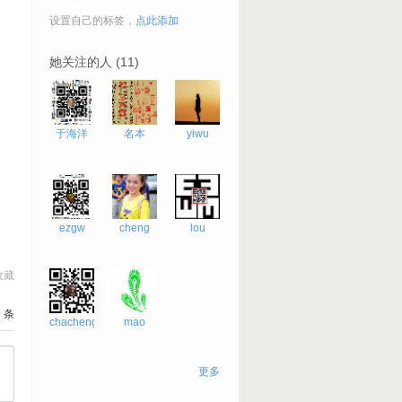
设置自己的标签，
点此添加
她关注的人 (11)
于海洋
名本
yiwu
ezgw
cheng
lou
收藏
0
条
chacheng
mao
更多