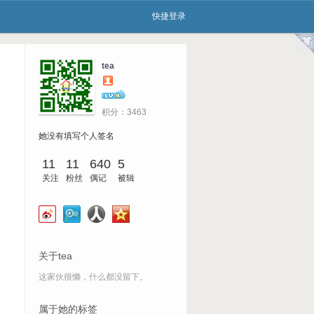
快捷登录
tea
4
积分：
3463
她没有填写个人签名
11
11
640
5
关注
粉丝
偶记
被辑
关于tea
这家伙很懒，什么都没留下。
属于她的标签