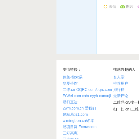
表情
图片
友情链接：
找感兴趣的人
偶集·检索易
名人堂
华夏茶馆
推荐用户
二维.cn·OQRC.com/oqrc.com
排行榜
ErWei.com.cn/n.eyyh.com/oji
最新评论
易扫直达
二维码.cn/搜一搜
2wm.com.cn 爱我们
扫一扫.cn↓二
建站易:jz1.com
w.mingben.cn/名本
易项目网:Exmw.com
三好惠惠