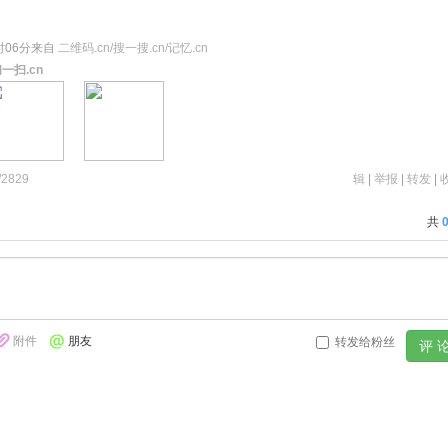
7时06分来自
二维码.cn/搜一搜.cn/记忆.cn
一扫.cn
2829
辑
|
举报
|
转发
|
9
共
附件
朋友
转发给粉丝