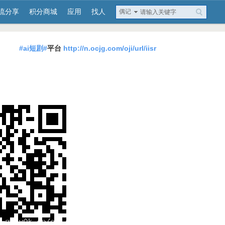
流分享
积分商城
应用
找人
偶记
#ai短剧#
平台
http://n.ocjg.com/oji/url/iisr