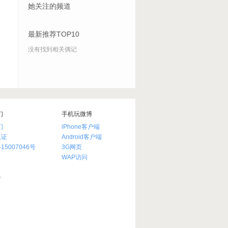
她关注的频道
最新推荐TOP10
没有找到相关偶记
们
手机玩微博
们
iPhone客户端
认证
Android客户端
15007046号
3G网页
WAP访问
有