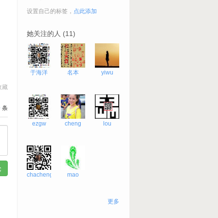
设置自己的标签，
点此添加
她关注的人 (11)
于海洋
名本
yiwu
收藏
0
条
ezgw
cheng
lou
chacheng
mao
更多