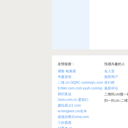
友情链接：
找感兴趣的人
偶集·检索易
名人堂
华夏茶馆
推荐用户
二维.cn·OQRC.com/oqrc.com
排行榜
ErWei.com.cn/n.eyyh.com/oji
最新评论
易扫直达
二维码.cn/搜一搜
2wm.com.cn 爱我们
扫一扫.cn↓二
建站易:jz1.com
w.mingben.cn/名本
易项目网:Exmw.com
三好惠惠