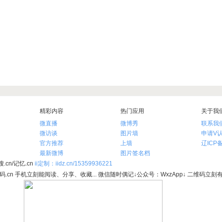
精彩内容
热门应用
关于我
微直播
微博秀
联系我
微访谈
图片墙
申请V
官方推荐
上墙
辽ICP备
最新微博
图片签名档
.cn/记忆.cn
ii定制：iidz.cn/15359936221
维码.cn 手机立刻能阅读、分享、收藏... 微信随时偶记↓公众号：WxzApp↓ 二维码立刻