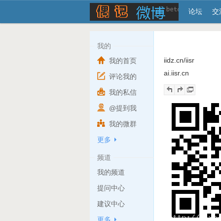
论坛
交
我的
iidz.cn/iisr
我的首页
ai.iisr.cn
评论我的
我的私信
@提到我
我的微群
更多
频道
我的频道
提问中心
建议中心
更多