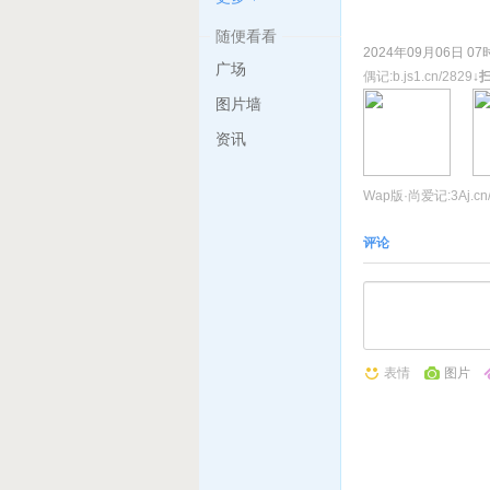
随便看看
2024年09月06日 0
广场
偶记:b.js1.cn/2829
↓
扫
图片墙
资讯
Wap版·尚爱记:3Aj.cn/
二维.cn
:
2.3aj.cn/282
评论
表情
图片