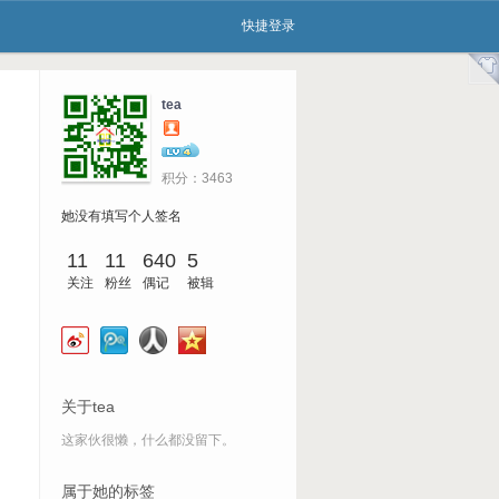
快捷登录
tea
4
积分：
3463
她没有填写个人签名
11
11
640
5
关注
粉丝
偶记
被辑
关于tea
这家伙很懒，什么都没留下。
属于她的标签