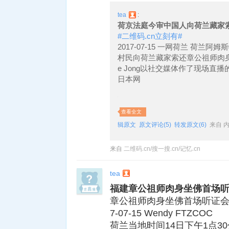
tea
:
荷京法庭今审中国人向荷兰藏家
#二维码.cn立刻有#
2017-07-15 一网荷兰 荷
村民向荷兰藏家索还章公祖师肉身佛
e Jong以社交媒体作了现场直
日本网
查看全文
辑原文
原文评论(5)
转发原文(6)
来自 
来自
二维码.cn/搜一搜.cn/记忆.cn
tea
福建章公祖师肉身坐佛首场听
章公祖师肉身坐佛首场听证会如
7-07-15 Wendy FTZCOC
荷兰当地时间14日下午1点