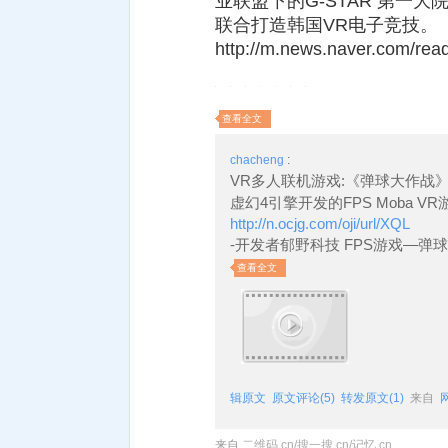
业联盟下的G-STAR 第一大院
联合打造韩国VR电子竞技。
http://m.news.naver.com/read.
查看全文
chacheng
:
VR多人联机游戏:《弹球大作战
虚幻4引擎开发的FPS Moba V
http://n.ocjg.com/oji/url/XQL
-开发者郁野科技 FPS游戏—弹
查看全文
辑原文
原文评论(5)
转发原文(1)
来自
来自
二维码.cn/搜一搜.cn/记忆.cn