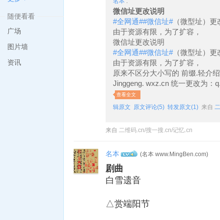
名本
:
微信址更改说明
随便看看
#全网通#
#微信址#
（微型址）更
广场
由于资源有限，为了扩容，
微信址更改说明
图片墙
#全网通#
#微信址#
（微型址）更
资讯
由于资源有限，为了扩容，
原来不区分大小写的 前缀.轻介绍 q.
Jinggeng. wxz.cn 统一更改为：q.js
查看全文
辑原文
原文评论(5)
转发原文(1)
来自
二
来自
二维码.cn/搜一搜.cn/记忆.cn
名本
(名本 www.MingBen.com)
4
剧曲
白雪遗音
△赏端阳节