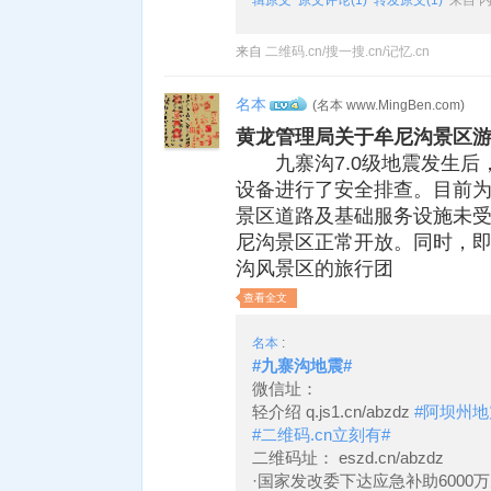
辑原文
原文评论(1)
转发原文(1)
来自 
来自
二维码.cn/搜一搜.cn/记忆.cn
名本
(名本 www.MingBen.com)
4
黄龙管理局关于牟尼沟景区
九寨沟7.0级地震发生后
设备进行了安全排查。目前
景区道路及基础服务设施未
尼沟景区正常开放。同时，即日
沟风景区的旅行团
查看全文
名本
:
#九寨沟地震#
微信址：
轻介绍 q.js1.cn/abzdz
#阿坝州地
#二维码.cn立刻有#
二维码址： eszd.cn/abzdz
·国家发改委下达应急补助6000