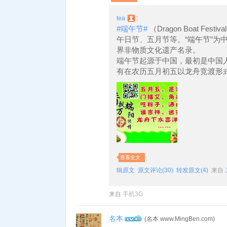
tea
:
#端午节#
（Dragon Boat F
午日节、五月节等。“端午节”为
界非物质文化遗产名录。
端午节起源于中国，最初是中国
有在农历五月初五以龙舟竞渡形
查看全文
辑原文
原文评论(30)
转发原文(4)
来自
来自
手机3G
名本
(名本 www.MingBen.com)
4