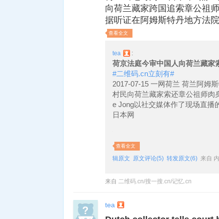
向荷兰藏家跨国追索章公祖
据听证在阿姆斯特丹地方法院Va
查看全文
tea
:
荷京法庭今审中国人向荷兰藏家
#二维码.cn立刻有#
2017-07-15 一网荷兰 荷
村民向荷兰藏家索还章公祖师肉身佛
e Jong以社交媒体作了现场直
日本网
查看全文
辑原文
原文评论(5)
转发原文(6)
来自 
来自
二维码.cn/搜一搜.cn/记忆.cn
tea