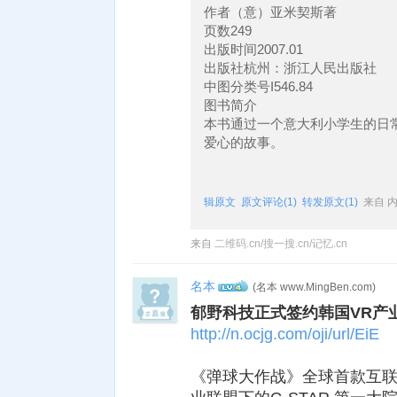
作者（意）亚米契斯著
页数249
出版时间2007.01
出版社杭州：浙江人民出版社
中图分类号I546.84
图书简介
本书通过一个意大利小学生的日
爱心的故事。
辑原文
原文评论(1)
转发原文(1)
来自 
来自
二维码.cn/搜一搜.cn/记忆.cn
名本
(名本 www.MingBen.com)
4
郁野科技正式签约韩国VR产
http://n.ocjg.com/oji/url/EiE
《弹球大作战》全球首款互联