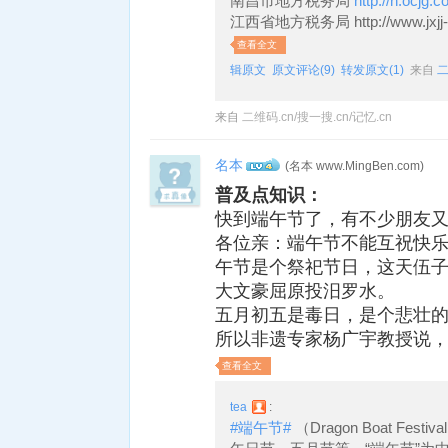
南昌市地方税务局
http://n.ocjg.co
江西省地方税务局 http://www.jxjj-l
查看全文
辑原文
原文评论(9)
转发原文(1)
来自
二
来自
二维码.cn/搜一搜.cn/记忆.cn
名本
(名本 www.MingBen.com)
4
普及点知识：
快到端午节了，有不少朋友
各位亲：端午节不能互祝快
午节是个祭祀节日，这天伍
大文豪屈原投汨罗水。
五月初五是毒日，是个悲壮
所以非遗专家杨广宇教授说，要
查看全文
tea
:
#端午节#
（Dragon Boat F