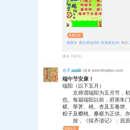
查看全文
辑原文
原文评论(30)
转发原文(4)
来自
来自
手机3G
名本
(名本 www.MingBen.com)
4
端午节安康！
端阳（以下五月）
京师谓端阳为五月节，初
也。每届端阳以前，府第朱
椹、荸荠、桃、杏及五毒饼
粽子及樱桃、桑椹为正供。
按，《续齐谐记》：屈原
查看全文