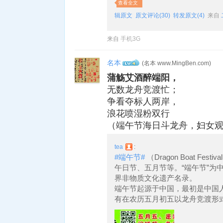
查看全文
辑原文
原文评论(30)
转发原文(4)
来自
来自
手机3G
名本
(名本 www.MingBen.com)
4
蒲觞艾酒醉端阳，
无数龙舟竞渡忙；
争看夺标人两岸，
浪花喷湿粉双行
（端午节海日斗龙舟，妇女
tea
:
#端午节#
（Dragon Boat F
午日节、五月节等。“端午节”为
界非物质文化遗产名录。
端午节起源于中国，最初是中国
有在农历五月初五以龙舟竞渡形