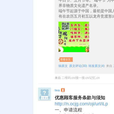
午日节、五月节等。“端午节”为
界非物质文化遗产名录。
端午节起源于中国，最初是中国
有在农历五月初五以龙舟竞渡形
查看全文
辑原文
原文评论(30)
转发原文(4)
来自
来自
二维码.cn/搜一搜.cn/记忆.cn
tea
优惠顾客服务条款与须知
http://n.ocjg.com/oji/url/iLp
一、申请流程