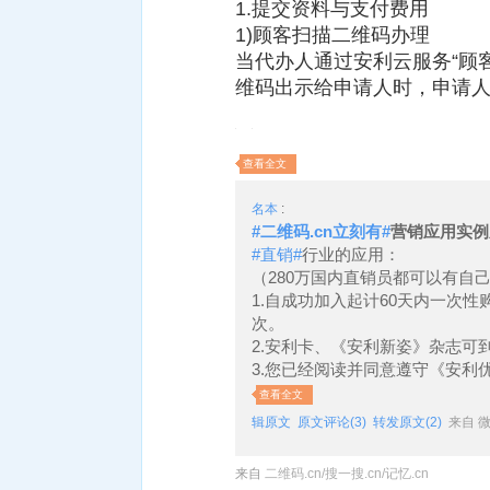
1.提交资料与支付费用
1)顾客扫描二维码办理
当代办人通过安利云服务“顾
维码出示给申请人时，申请人可
查看全文
名本
:
#二维码.cn立刻有#
营销应用实例
#直销#
行业的应用：
（280万国内直销员都可以有自
1.自成功加入起计60天内一次性
次。
2.安利卡、《安利新姿》杂志可
3.您已经阅读并同意遵守《安利
查看全文
辑原文
原文评论(3)
转发原文(2)
来自 微
来自
二维码.cn/搜一搜.cn/记忆.cn