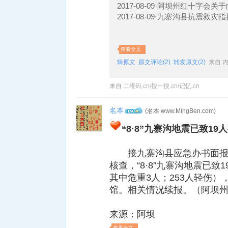
2017-08-09·阿坝州红十字会
2017-08-09·九寨沟县抗震救
查看全文
辑原文
原文评论(2)
转发原文(2)
来自 
来自
二维码.cn/搜一搜.cn/记忆.cn
名本
(名本 www.MingBen.com)
4
“8·8”九寨沟地震已致19
接九寨沟县应急办书面报告，
核查，“8·8”九寨沟地震已致
其中危重3人；253人轻伤
馆。相关情况续报。（阿坝
来源：阿坝
查看全文