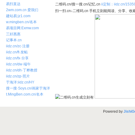
易扫直达
二维码.cn/搜一搜.cn/记忆.cn
ii定制：iidz.cn/1535
2wm.com.cn 爱我们
扫一扫.cn↓二维码.cn 手机立刻能阅读、分享、收藏
建站易:jz1.com
w.mingben.cn/名本
易项目网:Exmw.com
三好惠惠
记事本.cn
iidz.cn/zc·注册
iidz.cn/ft·发帖
iidz.cn/fx·分享
iidz.cn/dw·端午
iidz.cn/dh·丁桦教授
iidz.cn/zp·照片
于海洋:iidz.cn/HY
搜一搜·Soys.cn/画家于海洋
t.MingBen.com.cn/名本
Powered by
JishiG