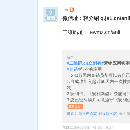
tea
微信址：轻介绍 q.js1.cn/anl
二维码址： ewmz.cn/anli
名本
:
#二维码.cn立刻有#
营销应用实例
#直销#
行业的应用：
（280万国内直销员都可以有自
1.自成功加入起计60天内一次性
次。
2.安利卡、《安利新姿》杂志可
3.您已经阅读并同意遵守《安利
查看全文
辑原文
原文评论(3)
转发原文(2)
来自 微
来自
二维码.cn/搜一搜.cn/记忆.cn