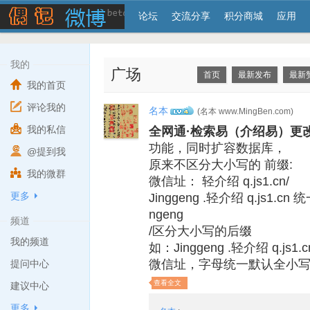
论坛
交流分享
积分商城
应用
我的
广场
首页
最新发布
最新
我的首页
评论我的
名本
(名本 www.MingBen.com)
4
我的私信
全网通·检索易（介绍易）更
功能，同时扩容数据库，
@提到我
原来不区分大小写的 前缀:
我的微群
微信址： 轻介绍 q.js1.cn/
更多
Jinggeng .轻介绍 q.js1.c
ngeng
频道
/区分大小写的后缀
我的频道
如：Jinggeng .轻介绍 q.js1.
微信址，字母统一默认全小
提问中心
查看全文
建议中心
更多