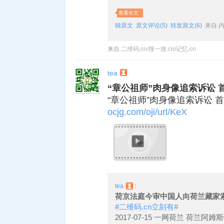
查看全文
辑原文
原文评论(5)
转发原文(6)
来自 
来自
二维码.cn/搜一搜.cn/记忆.cn
tea
“章公祖师”肉身像追索诉讼 首场
“章公祖师”肉身像追索诉讼 首场
ocjg.com/oji/url/KeX
tea
:
荷京法庭今审中国人向荷兰藏家
#二维码.cn立刻有#
2017-07-15 一网荷兰 荷