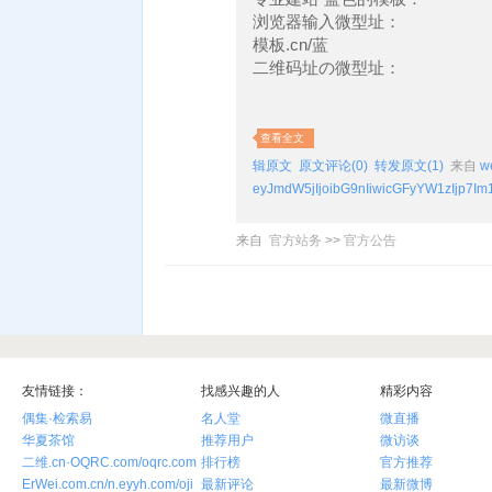
浏览器输入微型址：
模板.cn/蓝
二维码址の微型址：
查看全文
辑原文
原文评论(0)
转发原文(1)
来自
w
eyJmdW5jIjoibG9nIiwicGFyYW1zIjp7Im
来自
官方站务
>>
官方公告
友情链接：
找感兴趣的人
精彩内容
偶集·检索易
名人堂
微直播
华夏茶馆
推荐用户
微访谈
二维.cn·OQRC.com/oqrc.com
排行榜
官方推荐
ErWei.com.cn/n.eyyh.com/oji
最新评论
最新微博