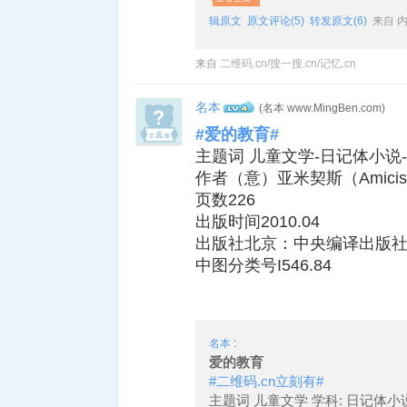
辑原文
原文评论(5)
转发原文(6)
来自 
来自
二维码.cn/搜一搜.cn/记忆.cn
名本
(名本 www.MingBen.com)
4
#爱的教育#
主题词 儿童文学-日记体小说
作者（意）亚米契斯（Amicis
页数226
出版时间2010.04
出版社北京：中央编译出版
中图分类号I546.84
名本
:
爱的教育
#二维码.cn立刻有#
主题词 儿童文学 学科: 日记体小说