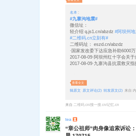
名本
:
#九寨沟地震#
微信址：
轻介绍 q.js1.cn/abzdz
#阿坝州地
#二维码.cn立刻有#
二维码址： eszd.cn/abzdz
·国家发改委下达应急补助6000
2017-08-09·阿坝州红十字会
2017-08-09·九寨沟县抗震救
查看全文
辑原文
原文评论(2)
转发原文(2)
来自 
来自
二维码.cn/搜一搜.cn/记忆.cn
tea
“章公祖师”肉身像追索诉讼：
晨 170715