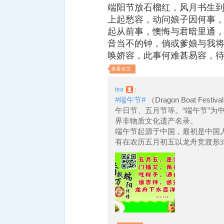
端阳节放石榴红，风月书生
上起愁容，动问娘子因何事
起从前事，懊悔与君暗里通
音当不的钟，倘或爹娘与我
唤娇容，此事何难甚易容，
查看全文
tea
:
#端午节#
（Dragon Boat F
午日节、五月节等。“端午节”为
界非物质文化遗产名录。
端午节起源于中国，最初是中国
有在农历五月初五以龙舟竞渡形