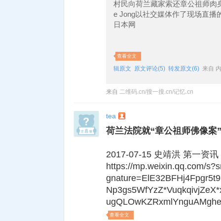
村民向荷兰藏家索还章公祖师肉身佛
e Jong以社交媒体作了现场直
日本网
查看全文
辑原文
原文评论(5)
转发原文(6)
来自 
来自
二维码.cn/搜一搜.cn/记忆.cn
tea
荷兰法院就“章公祖师佛像案
2017-07-15 史靖洪 第一资讯
https://mp.weixin.qq.com/
gnature=ElE32BFHj4Fpgr5
Np3gs5WfYzZ*VuqkqivjZe
ugQLOwKZRxmlYnguAMgheL
查看全文