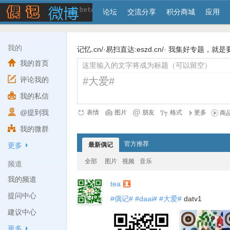
论坛
交流分享
积分商城
应用
我的
记忆.cn/
·
易扫直达:eszd.cn/
·
我集好专题，就是要分享:
我的首页
评论我的
我的私信
@提到我
表情
图片
朋友
格式
更多
商
我的微群
官方推荐
更多
最新偶记
全部
图片
视频
音乐
频道
我的频道
tea
提问中心
#偶记#
#daai#
#大爱#
datv1
建议中心
更多