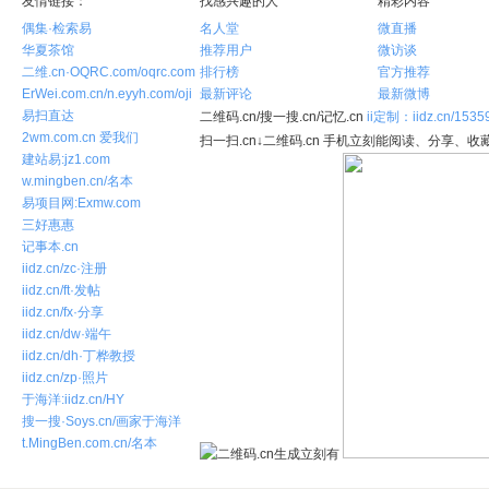
友情链接：
找感兴趣的人
精彩内容
偶集·检索易
名人堂
微直播
华夏茶馆
推荐用户
微访谈
二维.cn·OQRC.com/oqrc.com
排行榜
官方推荐
ErWei.com.cn/n.eyyh.com/oji
最新评论
最新微博
易扫直达
二维码.cn/搜一搜.cn/记忆.cn
ii定制：iidz.cn/1535
2wm.com.cn 爱我们
扫一扫.cn↓二维码.cn 手机立刻能阅读、分享、收藏
建站易:jz1.com
w.mingben.cn/名本
易项目网:Exmw.com
三好惠惠
记事本.cn
iidz.cn/zc·注册
iidz.cn/ft·发帖
iidz.cn/fx·分享
iidz.cn/dw·端午
iidz.cn/dh·丁桦教授
iidz.cn/zp·照片
于海洋:iidz.cn/HY
搜一搜·Soys.cn/画家于海洋
t.MingBen.com.cn/名本