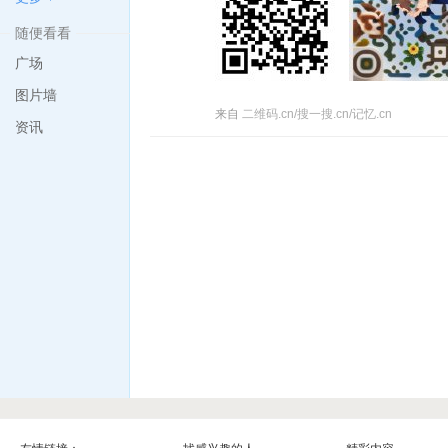
随便看看
广场
图片墙
来自
二维码.cn/搜一搜.cn/记忆.cn
资讯